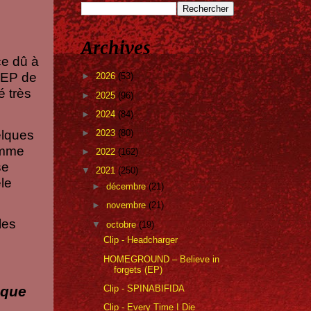
Archives
ce dû à
e EP de
►
2026
(53)
é très
►
2025
(96)
►
2024
(84)
elques
►
2023
(80)
omme
►
2022
(162)
se
▼
2021
(250)
èle
►
décembre
(21)
►
novembre
(21)
les
▼
octobre
(19)
Clip - Headcharger
HOMEGROUND – Believe in
forgets (EP)
Clip - SPINABIFIDA
 que
Clip - Every Time I Die