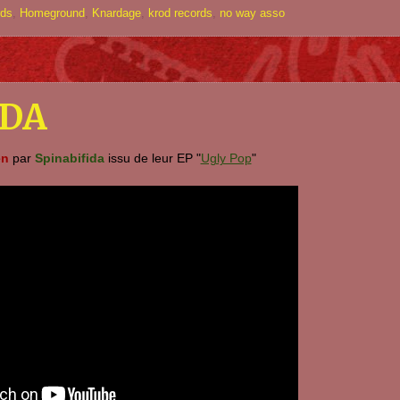
rds
,
Homeground
,
Knardage
,
krod records
,
no way asso
IDA
en
par
Spinabifida
issu de leur EP "
Ugly Pop
"