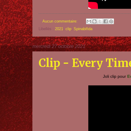
Aucun commentaire:
Libellés :
2021
,
clip
,
Spinabifida
mercredi 27 octobre 2021
Clip - Every Time
Joli clip pour
Ev