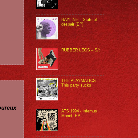
BAYLINE – State of
despair [EP]
RUBBER LEGS – S/t
THE PLAYMATICS –
This party sucks
voureux
ATS 1994 - Infernus
Manet [EP]