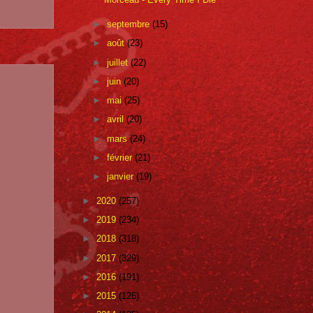
►
septembre
(15)
►
août
(23)
►
juillet
(22)
►
juin
(20)
►
mai
(25)
►
avril
(20)
►
mars
(24)
►
février
(21)
►
janvier
(19)
►
2020
(257)
►
2019
(234)
►
2018
(318)
►
2017
(329)
►
2016
(191)
►
2015
(126)