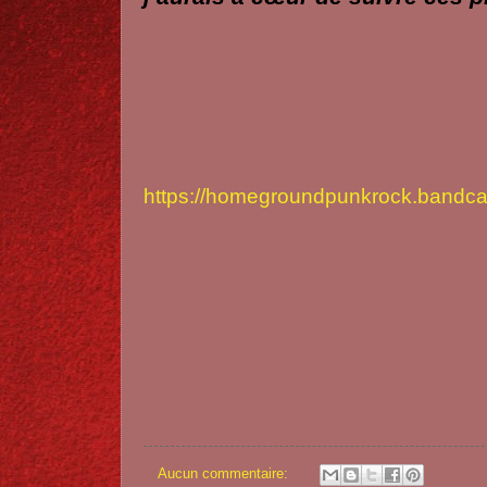
https://homegroundpunkrock.bandc
Aucun commentaire: