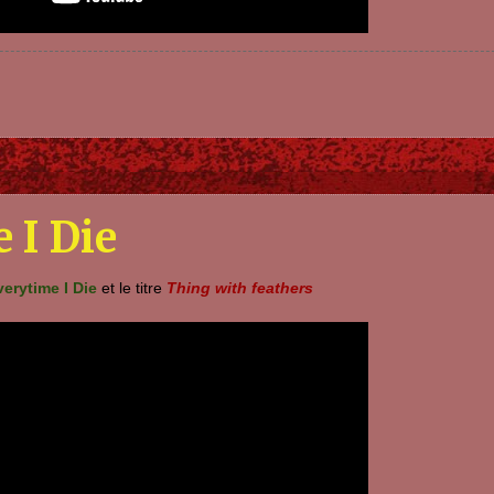
 I Die
erytime I Die
et le titre
Thing with feathers