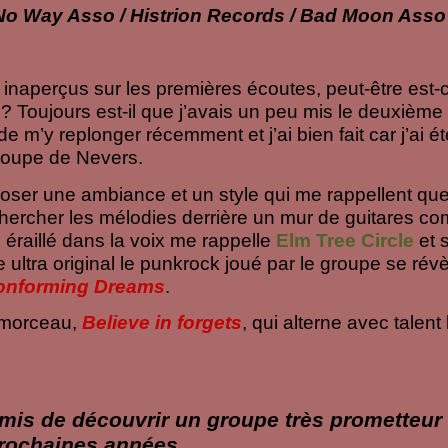
No Way Asso / Histrion Records / Bad Moon Asso
 inaperçus sur les premières écoutes, peut-être est-
 ? Toujours est-il que j’avais un peu mis le deuxièm
 m’y replonger récemment et j’ai bien fait car j’ai ét
roupe de Nevers.
poser une ambiance et un style qui me rappellent qu
 chercher les mélodies derrière un mur de guitares c
on éraillé dans la voix me rappelle
Elm
Tree
Circle
et 
 ultra original le punkrock joué par le groupe se rév
onforming
Dreams
.
er morceau,
Believe in forgets
, qui alterne avec talent 
rmis de découvrir un groupe très prometteur
prochaines années.