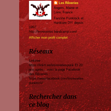
Les Rêveries
Angers, Maine et
Loire, France
Fanzine Punkrock et
Hardcore DIY depuis
1997
http://lesreveries.bandcamp.com/
Afficher mon profil complet
Réseaux
Linktree :
https://linktr.ee/lesreveriespunk Et 20
ans après... voici la page Facebook
des Rêveries :
https://www.facebook.com/lesreveries
punkrock/
Rechercher dans
ce blog