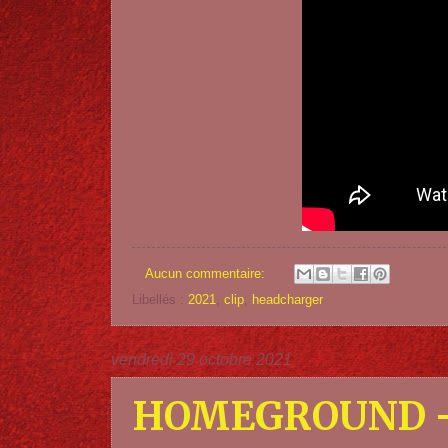
Aucun commentaire:
Libellés :
2021
,
clip
,
headcharger
vendredi 29 octobre 2021
HOMEGROUND – Be