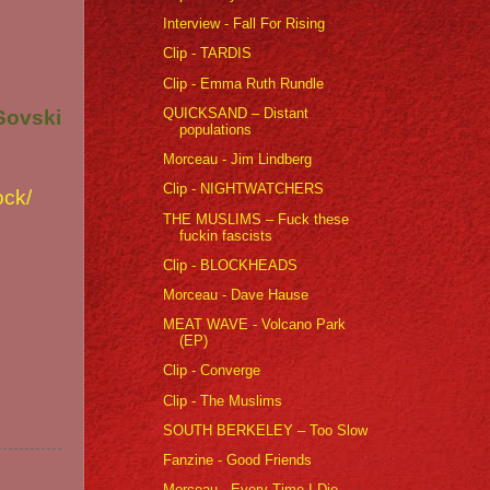
Interview - Fall For Rising
Clip - TARDIS
Clip - Emma Ruth Rundle
QUICKSAND – Distant
Sovski
populations
Morceau - Jim Lindberg
Clip - NIGHTWATCHERS
ock/
THE MUSLIMS – Fuck these
fuckin fascists
Clip - BLOCKHEADS
Morceau - Dave Hause
MEAT WAVE - Volcano Park
(EP)
Clip - Converge
Clip - The Muslims
SOUTH BERKELEY – Too Slow
Fanzine - Good Friends
Morceau - Every Time I Die