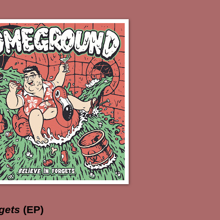
rgets
(EP)