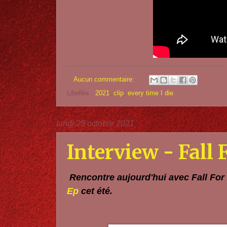
Aucun commentaire:
Libellés :
2021
,
clip
,
every time I die
lundi 25 octobre 2021
Interview - Fall 
Rencontre aujourd'hui avec Fall For
Ep
cet été.