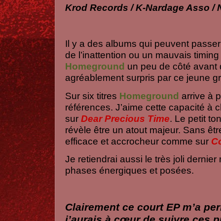
Krod Records / K-Nardage Asso / 
Il y a des albums qui peuvent passer
de l’inattention ou un mauvais timing
Homeground
un peu de côté avant de
agréablement surpris par ce jeune g
Sur six titres
Homeground
arrive à 
références. J’aime cette capacité à
sur
Dear
Precious
Time
. Le petit t
révèle être un atout majeur. Sans être
efficace et accrocheur comme sur
C
Je retiendrai aussi le très joli derni
phases énergiques et posées.
Clairement ce court EP m’a pe
j’aurais à cœur de suivre ces 