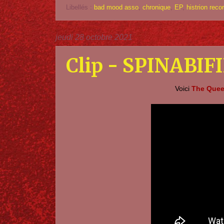
Libellés :
bad mood asso
,
chronique
,
EP
,
histrion reco
jeudi 28 octobre 2021
Clip - SPINABIF
Voici
The Que