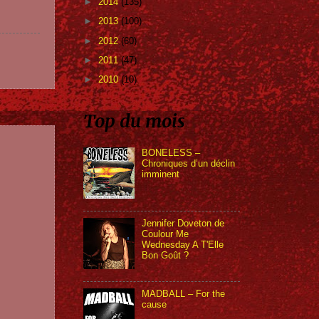
►
2014
(135)
►
2013
(100)
►
2012
(60)
►
2011
(47)
►
2010
(10)
Top du mois
BONELESS –
Chroniques d’un déclin
imminent
Jennifer Doveton de
Coulour Me
Wednesday A T'Elle
Bon Goût ?
MADBALL – For the
cause