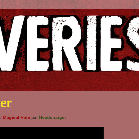
er
ci
Magical Ride
par
Headcharger